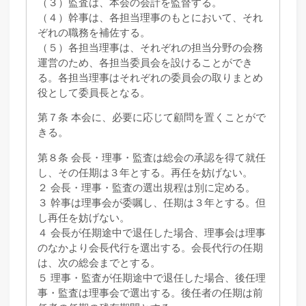
（３）監査は、本会の会計を監督する。
（４）幹事は、各担当理事のもとにおいて、それ
ぞれの職務を補佐する。
（５）各担当理事は、それぞれの担当分野の会務
運営のため、各担当委員会を設けることができ
る。各担当理事はそれぞれの委員会の取りまとめ
役として委員長となる。
第７条 本会に、必要に応じて顧問を置くことがで
きる。
第８条 会長・理事・監査は総会の承認を得て就任
し、その任期は３年とする。再任を妨げない。
２ 会長・理事・監査の選出規程は別に定める。
３ 幹事は理事会が委嘱し、任期は３年とする。但
し再任を妨げない。
４ 会長が任期途中で退任した場合、理事会は理事
のなかより会長代行を選出する。会長代行の任期
は、次の総会までとする。
５ 理事・監査が任期途中で退任した場合、後任理
事・監査は理事会で選出する。後任者の任期は前