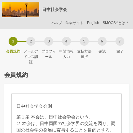
日中社会学会
ヘルプ
学会サイト
English
SMOOSYとは？
会員規約
メールア
プロフィ
申請情報
支払方法
確認
完了
ドレス認
ール
入力
選択
証
会員規約
日中社会学会会則
第１条 本会は、日中社会学会という。
２ 本会は、日中両国の社会学界の交流を図り、両
国の社会学の発展に寄与することを目的とする。