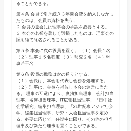
ることができる。
第４条 会員で引き続き３年間会費を納入しなかっ
たものは、会員の資格を失う。
２ 会員の退会には理事会の承認を必要とする。
３ 本会の名誉を著しく毀損したものは、理事会の
議を経て除名されることがある。
第５条 本会に次の役員を置く。 （１）会長１名
（２）理事１５名程度 （３）監査２名 （４）幹
事若干名
第６条 役員の職務は次の通りとする。
（１）会長は、本会を代表し会務を処理する。
（２）理事は、会長を補佐し本会の運営に当た
る。 理事の互選により、庶務担当理事、会計担当
理事、名簿担当理事、IT広報担当理事、『日中社
会学研究』編集担当理事、『21世紀東アジア社会
学』編集担当理事、研究・大会担当理事を定め
る。必要に応じて、任期中に限り、その他の担当
理事及び新たな理事を置くことができる。