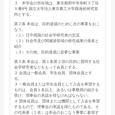
３ 本学会の所在地は、東京都府中市幸町３丁目
５番8号 国立大学法人東京農工大学聶海松研究室
内とする。
第２条 本会は、目的達成のために次の事業をおこ
なう。
（１）日中両国の社会学研究者の交流
（２）社会学及び関連諸領域の研究成果の発表と
紹介
（３）その他、目的達成に必要な事業
第３条 本会は、第１条第２項の目的に賛同する社
会学研究者などをもって会員とする。
２ 会員は一般会員、学生会員、団体会員とす
る。
３ 一般会員または学生会員として入会を希望する
ものは、会員１名以上、あるいは事務局の紹介を
受け、理事会の承認を得なければならない。
４ 団体会員は、団体または機関として入会を希望
するもので、理事会の承認を得たものである。そ
の代表者（１名）は本会のおこなう事業に参加す