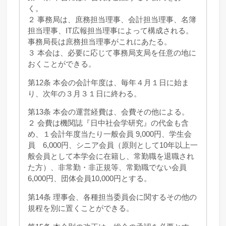
く。
２ 事務局は、庶務担当理事、会計担当理事、名簿
担当理事、IT広報担当理事によって構成される。
事務局長は庶務担当理事がこれにあたる。
３ 本会は、必要に応じて事務局支局を任意の地に
おくことができる。
第12条 本会の会計年度は、毎年４月１日に始ま
り、次年の３月３１日に終わる。
第13条 本会の運営経費は、会費その他による。
２ 会費は機関誌『日中社会学研究』の代金も含
め、１会計年度当たり一般会員 9,000円、学生会
員 6,000円、シニア会員（原則として10年以上一
般会員として本学会に在籍し、常勤職を退職され
た方）、非常勤・非正規等、常勤職でない会員
6,000円、団体会員10,000円とする。
第14条 理事会、各種担当委員会に関するその他の
規程を別に置くことができる。